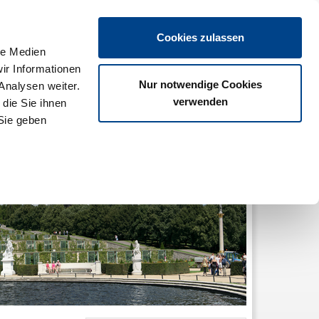
SCHUTZ
IMPRESSUM
KONTAKT
LOGIN
Cookies zulassen
le Medien
ir Informationen
Nur notwendige Cookies
Analysen weiter.
Gastlichkeit
Beratung & Service
Mein DEHOGA
verwenden
die Sie ihnen
Sie geben