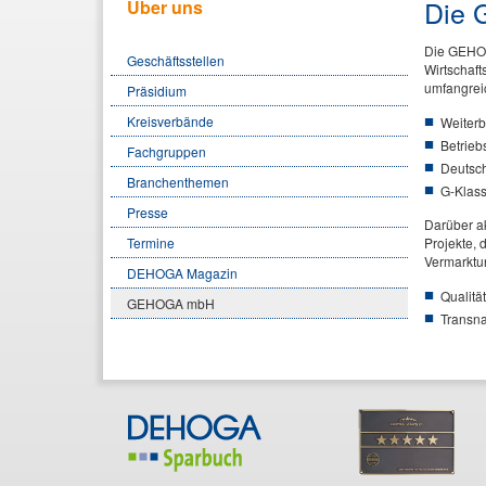
Die
Über uns
Die GEHOG
Geschäftsstellen
Wirtschaft
umfangrei
Präsidium
Kreisverbände
Weiter
Betrieb
Fachgruppen
Deutsch
Branchenthemen
G-Klass
Presse
Darüber ak
Projekte,
Termine
Vermarktun
DEHOGA Magazin
Qualitä
GEHOGA mbH
Transna