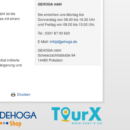
GEHOGA mbH
bH ist die
Sie erreichen uns Montag bis
des mit einem
Donnerstag von 08.00 bis 16.30 Uhr
und Freitag von 08.00 bis 15.00 Uhr.
Tel.: 0331 87 00 620
E-Mail:
info​[at]​gehoga.de
GEHOGA mbH
Schwarzschildstraße 94
t initiierte
14480 Potsdam
teigerung und
Drucken