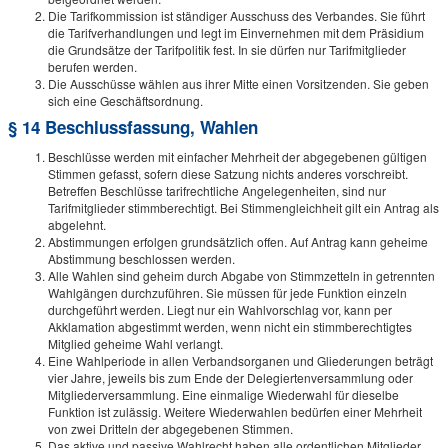
Die Tarifkommission ist ständiger Ausschuss des Verbandes. Sie führt
die Tarifverhandlungen und legt im Einvernehmen mit dem Präsidium
die Grundsätze der Tarifpolitik fest. In sie dürfen nur Tarifmitglieder
berufen werden.
Die Ausschüsse wählen aus ihrer Mitte einen Vorsitzenden. Sie geben
sich eine Geschäftsordnung.
§ 14 Beschlussfassung, Wahlen
Beschlüsse werden mit einfacher Mehrheit der abgegebenen gültigen
Stimmen gefasst, sofern diese Satzung nichts anderes vorschreibt.
Betreffen Beschlüsse tarifrechtliche Angelegenheiten, sind nur
Tarifmitglieder stimmberechtigt. Bei Stimmengleichheit gilt ein Antrag als
abgelehnt.
Abstimmungen erfolgen grundsätzlich offen. Auf Antrag kann geheime
Abstimmung beschlossen werden.
Alle Wahlen sind geheim durch Abgabe von Stimmzetteln in getrennten
Wahlgängen durchzuführen. Sie müssen für jede Funktion einzeln
durchgeführt werden. Liegt nur ein Wahlvorschlag vor, kann per
Akklamation abgestimmt werden, wenn nicht ein stimmberechtigtes
Mitglied geheime Wahl verlangt.
Eine Wahlperiode in allen Verbandsorganen und Gliederungen beträgt
vier Jahre, jeweils bis zum Ende der Delegiertenversammlung oder
Mitgliederversammlung. Eine einmalige Wiederwahl für dieselbe
Funktion ist zulässig. Weitere Wiederwahlen bedürfen einer Mehrheit
von zwei Dritteln der abgegebenen Stimmen.
Das aktive und passive Wahlrecht haben alle ordentlichen Mitglieder