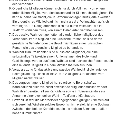
des Verbandes.
Ordentliche Mitglieder können sich nur durch Vollmacht von einem
ordentlichen Mitglied vertreten lassen und ihr Stimmrecht delegieren. Es
kann nur eine Vollmacht, die in Textform vorliegen muss, erteilt werden.
Ein ordentliches Mitglied darf nicht mehr als drei Vollmachten auf sich
vereinigen. Ein Delegierter kann sich nur durch Vollmacht, die in
Textform vorliegen muss, von einem Delegierten vertreten lassen.
Das passive Wahlrecht genießen alle ordentlichen Mitglieder des
Verbandes. Ist ein Mitglied eine juristische Person, so sind deren
gesetzliche Vertreter oder die Bevollmächtigten einer juristischen
Person wie das ordentliche Mitglied zu behandeln.
Wählbar zum Präsidenten sind nur solche Mitglieder, die eine
selbständige Tätigkeit in einem Unternehmen des Hotel- und
Gaststättengewerbes ausüben. Wählbar sind auch solche Personen, die
eine leitende Tätigkeit in einem Mitgliedsbetrieb ausüben.
Voraussetzung für das aktive und passive Wahlrecht ist die laufende
Beitragszahlung. Diese ist bis zum letztfälligen Quartalsende vom
Mitglied nachzuweisen.
Das vorgeschlagene Mitglied hat sofort seine Bereitschaft zur
Kandidatur zu erklären. Nicht anwesende Mitglieder müssen vor der
Wahl ihrer Bereitschaft zur Kandidatur sowie ihr Einverständnis zur
Annahme einer eventuellen Wahl in Textform erklärt haben.
Gewählt ist, wer die Mehrheit der abgegebenen gültigen Stimmen auf
sich vereinigt. Wird ein solches Ergebnis nicht erzielt, ist eine Stichwahl
zwischen den beiden Kandidaten, die die meisten Stimmen erhalten
haben durchzuführen.