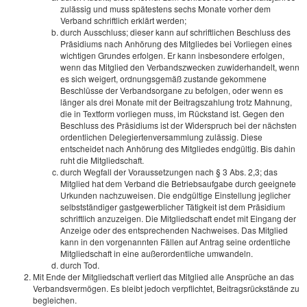
zulässig und muss spätestens sechs Monate vorher dem
Verband schriftlich erklärt werden;
durch Ausschluss; dieser kann auf schriftlichen Beschluss des
Präsidiums nach Anhörung des Mitgliedes bei Vorliegen eines
wichtigen Grundes erfolgen. Er kann insbesondere erfolgen,
wenn das Mitglied den Verbandszwecken zuwiderhandelt, wenn
es sich weigert, ordnungsgemäß zustande gekommene
Beschlüsse der Verbandsorgane zu befolgen, oder wenn es
länger als drei Monate mit der Beitragszahlung trotz Mahnung,
die in Textform vorliegen muss, im Rückstand ist. Gegen den
Beschluss des Präsidiums ist der Widerspruch bei der nächsten
ordentlichen Delegiertenversammlung zulässig. Diese
entscheidet nach Anhörung des Mitgliedes endgültig. Bis dahin
ruht die Mitgliedschaft.
durch Wegfall der Voraussetzungen nach § 3 Abs. 2,3; das
Mitglied hat dem Verband die Betriebsaufgabe durch geeignete
Urkunden nachzuweisen. Die endgültige Einstellung jeglicher
selbstständiger gastgewerblicher Tätigkeit ist dem Präsidium
schriftlich anzuzeigen. Die Mitgliedschaft endet mit Eingang der
Anzeige oder des entsprechenden Nachweises. Das Mitglied
kann in den vorgenannten Fällen auf Antrag seine ordentliche
Mitgliedschaft in eine außerordentliche umwandeln.
durch Tod.
Mit Ende der Mitgliedschaft verliert das Mitglied alle Ansprüche an das
Verbandsvermögen. Es bleibt jedoch verpflichtet, Beitragsrückstände zu
begleichen.