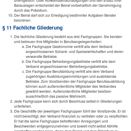
unentgeltlich. Über Aufwandsentschädigungen und den Ersatz ihrer
Barauslagen entscheidet der Beirat vorbehaltlich der Genehmigung
durch das Präsidium.
Der Beirat darf sich zur Erledigung bestimmter Aufgaben Berater
beiordnen.
§ 11 Fachliche Gliederung
Die fachliche Gliederung besteht aus drei Fachgruppen. Sie beraten
und betreuen ihre Mitglieder in Berufsangelegenheiten:
Die Fachgruppe Gastronomie vertritt alle dem Verband
angeschlossenen Schank- und Speisewirtschaften und deren
verwandte Betriebe.
Die Fachgruppe Beherbergungsbetriebe vertritt alle dem
Verband angeschlossenen Beherbergungsbetriebe.
Die Fachgruppe Berufsbildung vertritt alle dem Verband
zugehörigen Ausbildungseinrichtungen und ausbildende
Betriebe. Zum Vorsitzenden der Fachgruppe Berufsausbildung
können auch außerordentliche Mitglieder des Verbandes
gewählt werden. Außerordentliche Mitglieder besitzen
ausschließlich das passive Wahlrecht.
Jede Fachgruppe kann sich durch Beschluss selbst in Gliederungen
unterteilen.
Die Geschäfte der jeweiligen Fachgruppen führt der Vorsitzende. Er ist
nicht berechtigt, den Verband finanziell zu vertreten oder zu verpflichten.
Er hat die seine Fachgruppe betreffenden Anregungen und
Beschwerden entgegenzunehmen und soweit nicht selbst Abhilfe
geschaffen werden kann, diese dem Beirat und dem Präsidium zu