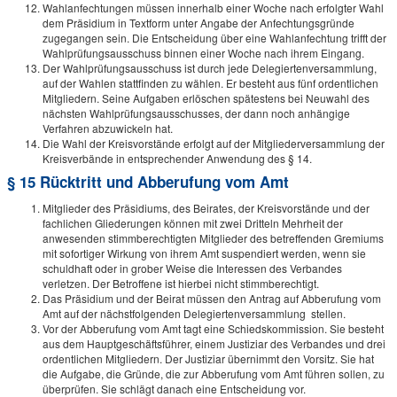
Wahlanfechtungen müssen innerhalb einer Woche nach erfolgter Wahl
dem Präsidium in Textform unter Angabe der Anfechtungsgründe
zugegangen sein. Die Entscheidung über eine Wahlanfechtung trifft der
Wahlprüfungsausschuss binnen einer Woche nach ihrem Eingang.
Der Wahlprüfungsausschuss ist durch jede Delegiertenversammlung,
auf der Wahlen stattfinden zu wählen. Er besteht aus fünf ordentlichen
Mitgliedern. Seine Aufgaben erlöschen spätestens bei Neuwahl des
nächsten Wahlprüfungsausschusses, der dann noch anhängige
Verfahren abzuwickeln hat.
Die Wahl der Kreisvorstände erfolgt auf der Mitgliederversammlung der
Kreisverbände in entsprechender Anwendung des § 14.
§ 15 Rücktritt und Abberufung vom Amt
Mitglieder des Präsidiums, des Beirates, der Kreisvorstände und der
fachlichen Gliederungen können mit zwei Dritteln Mehrheit der
anwesenden stimmberechtigten Mitglieder des betreffenden Gremiums
mit sofortiger Wirkung von ihrem Amt suspendiert werden, wenn sie
schuldhaft oder in grober Weise die Interessen des Verbandes
verletzen. Der Betroffene ist hierbei nicht stimmberechtigt.
Das Präsidium und der Beirat müssen den Antrag auf Abberufung vom
Amt auf der nächstfolgenden Delegiertenversammlung stellen.
Vor der Abberufung vom Amt tagt eine Schiedskommission. Sie besteht
aus dem Hauptgeschäftsführer, einem Justiziar des Verbandes und drei
ordentlichen Mitgliedern. Der Justiziar übernimmt den Vorsitz. Sie hat
die Aufgabe, die Gründe, die zur Abberufung vom Amt führen sollen, zu
überprüfen. Sie schlägt danach eine Entscheidung vor.