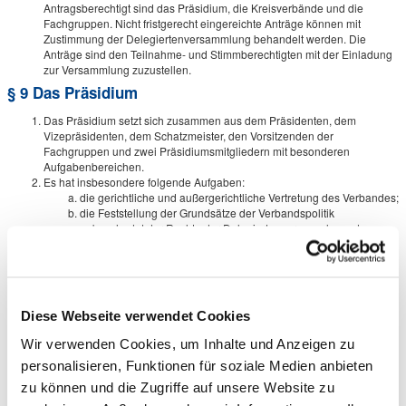
Antragsberechtigt sind das Präsidium, die Kreisverbände und die
Fachgruppen. Nicht fristgerecht eingereichte Anträge können mit
Zustimmung der Delegiertenversammlung behandelt werden. Die
Anträge sind den Teilnahme- und Stimmberechtigten mit der Einladung
zur Versammlung zuzustellen.
§ 9 Das Präsidium
Das Präsidium setzt sich zusammen aus dem Präsidenten, dem
Vizepräsidenten, dem Schatzmeister, den Vorsitzenden der
Fachgruppen und zwei Präsidiumsmitgliedern mit besonderen
Aufgabenbereichen.
Es hat insbesondere folgende Aufgaben:
die gerichtliche und außergerichtliche Vertretung des Verbandes;
die Feststellung der Grundsätze der Verbandspolitik
unbeschadet der Rechte der Delegiertenversammlung; dazu
zählen insbesondere tarifpolitische Belange;
die Regelung der Geschäftsführung und Einstellung der
Geschäftsführer;
die Bestellung des Hauptgeschäftsführers;
die Einberufung und Vorbereitung der
Diese Webseite verwendet Cookies
Delegiertenversammlungen;
die Ausführung der von der Delegiertenversammlung und den
Wir verwenden Cookies, um Inhalte und Anzeigen zu
Fachgruppen gefassten Beschlüsse;
personalisieren, Funktionen für soziale Medien anbieten
die Erstellung des Jahresberichtes;
die Aufstellung des Haushaltsplanes und des
zu können und die Zugriffe auf unsere Website zu
Jahresabschlusses;