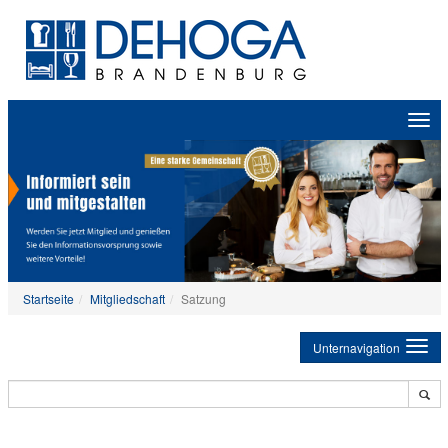
Zeige
Navig
Startseite
Mitgliedschaft
Satzung
Unternavigation