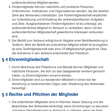
außerordentliches Mitglied werden.
Fördermitglieder können natürliche und juristische Personen,
Unternehmen, Institutionen und Organisationen werden, die die ideellen
Ziele des Verbandes unterstützen. Die Fördermitgliedschaft verpflichtet
zur Unterstützung und Einhaltung der verbandspolitischen Aufgaben
und Ziele. Ausgeschiedenen Fördermitgliedern ist es untersagt, als
außerordentliches Mitglied im Verband zu verbleiben, wenn mit der
außerordentlichen Mitgliedschaft gewerbliche Interessen verbunden
sind.
Der Beitritt zum Verband erfolgt durch Abgabe einer Beitrittserklärung in
Textform. Wird der Beitritt als ordentliches Mitglied erklärt ist anzugeben,
ob eine Tarifmitgliedschaft oder eine OT-Mitgliedschaft gewollt ist. Über
die Aufnahme in den Verband entscheidet das Präsidium.
§ 4 Ehrenmitgliedschaft
Durch Beschluss des Präsidiums und Beirats können Mitglieder und
natürliche Personen, die sich um das Gastgewerbe verdient gemacht
haben, zu Ehrenmitgliedern ernannt werden.
Ehrenmitglieder sind zur beratenden Mitarbeit in einem bei der
Verleihung zu bestimmenden Organ oder Gliederung des Verbandes
berechtigt.
§ 5 Rechte und Pflichten der Mitglieder
Die ordentlichen Mitglieder sind im Rahmen dieser Satzung und der
Beschlüsse des Verbandes berechtigt, seine Einrichtungen zu benutzen
und seine Dienstleistungen in Anspruch zu nehmen, wenn sie ihren