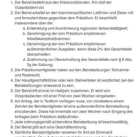
Der Beirat besteht aus den Kreisvorsitzenden. Ihm sitzt der
Vizepräsident vor.
Der Beirat arbeitet an den branchenpolitischen Leitlinien und Zielen mit
und formuliert diese gegenüber dem Präsidium. Er beschließt
insbesondere über die:
Entwicklung und Koordinierung regionaler Verbandstätigkeit;
Genehmigung der vom Präsidium empfohlenen
Arbeitskampfmaßnahmen;
Genehmigung der vom Präsidium empfohlenen
außerordentlichen Ausgaben, wenn diese 2% des Gesamtetats
überschreiten;
Zustimmung zur Überschreitung des Gesamtetats nach § 8 Abs.
3g der Satzung;
Die Präsidiumsmitglieder haben auf den Beiratssitzungen Teilnahme-
und Rederecht.
Der Hauptgeschäftsführer oder sein Stellvertreter ist verpflichtet, bei den
Beiratssitzungen anwesend zu sein.
Der Beirat tritt einmal im Halbjahr zusammen. Er wird vom
Vizepräsidenten mit einer Frist von zwei Wochen eingeladen.
Auf Antrag, der in Textform vorliegen muss, von mindestens einem
Zehntel der Beiratsmitglieder ist eine außerordentliche Beiratssitzung
einzuberufen. Diese hat innerhalb von zwei Wochen nach Eingang des
Antrages beim Präsidium stattzufinden.
Jede ordnungsgemäß einberufene Beiratssitzung ist beschlussfähig.
Der Beirat gibt sich eine Geschäftsordnung.
Sämtliche Beiratsmitglieder versehen ihr Amt als Ehrenamt