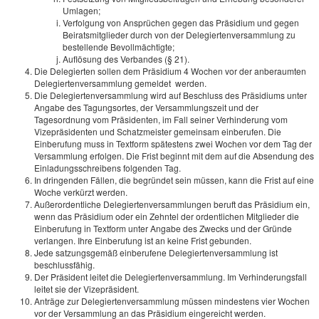
Umlagen;
Verfolgung von Ansprüchen gegen das Präsidium und gegen
Beiratsmitglieder durch von der Delegiertenversammlung zu
bestellende Bevollmächtigte;
Auflösung des Verbandes (§ 21).
Die Delegierten sollen dem Präsidium 4 Wochen vor der anberaumten
Delegiertenversammlung gemeldet werden.
Die Delegiertenversammlung wird auf Beschluss des Präsidiums unter
Angabe des Tagungsortes, der Versammlungszeit und der
Tagesordnung vom Präsidenten, im Fall seiner Verhinderung vom
Vizepräsidenten und Schatzmeister gemeinsam einberufen. Die
Einberufung muss in Textform spätestens zwei Wochen vor dem Tag der
Versammlung erfolgen. Die Frist beginnt mit dem auf die Absendung des
Einladungsschreibens folgenden Tag.
In dringenden Fällen, die begründet sein müssen, kann die Frist auf eine
Woche verkürzt werden.
Außerordentliche Delegiertenversammlungen beruft das Präsidium ein,
wenn das Präsidium oder ein Zehntel der ordentlichen Mitglieder die
Einberufung in Textform unter Angabe des Zwecks und der Gründe
verlangen. Ihre Einberufung ist an keine Frist gebunden.
Jede satzungsgemäß einberufene Delegiertenversammlung ist
beschlussfähig.
Der Präsident leitet die Delegiertenversammlung. Im Verhinderungsfall
leitet sie der Vizepräsident.
Anträge zur Delegiertenversammlung müssen mindestens vier Wochen
vor der Versammlung an das Präsidium eingereicht werden.