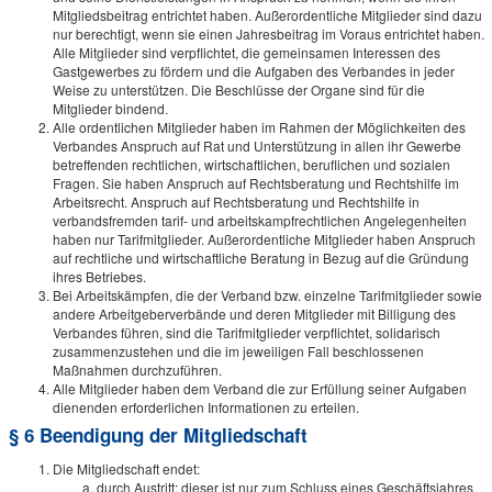
Mitgliedsbeitrag entrichtet haben. Außerordentliche Mitglieder sind dazu
nur berechtigt, wenn sie einen Jahresbeitrag im Voraus entrichtet haben.
Alle Mitglieder sind verpflichtet, die gemeinsamen Interessen des
Gastgewerbes zu fördern und die Aufgaben des Verbandes in jeder
Weise zu unterstützen. Die Beschlüsse der Organe sind für die
Mitglieder bindend.
Alle ordentlichen Mitglieder haben im Rahmen der Möglichkeiten des
Verbandes Anspruch auf Rat und Unterstützung in allen ihr Gewerbe
betreffenden rechtlichen, wirtschaftlichen, beruflichen und sozialen
Fragen. Sie haben Anspruch auf Rechtsberatung und Rechtshilfe im
Arbeitsrecht. Anspruch auf Rechtsberatung und Rechtshilfe in
verbandsfremden tarif- und arbeitskampfrechtlichen Angelegenheiten
haben nur Tarifmitglieder. Außerordentliche Mitglieder haben Anspruch
auf rechtliche und wirtschaftliche Beratung in Bezug auf die Gründung
ihres Betriebes.
Bei Arbeitskämpfen, die der Verband bzw. einzelne Tarifmitglieder sowie
andere Arbeitgeberverbände und deren Mitglieder mit Billigung des
Verbandes führen, sind die Tarifmitglieder verpflichtet, solidarisch
zusammenzustehen und die im jeweiligen Fall beschlossenen
Maßnahmen durchzuführen.
Alle Mitglieder haben dem Verband die zur Erfüllung seiner Aufgaben
dienenden erforderlichen Informationen zu erteilen.
§ 6 Beendigung der Mitgliedschaft
Die Mitgliedschaft endet:
durch Austritt; dieser ist nur zum Schluss eines Geschäftsjahres