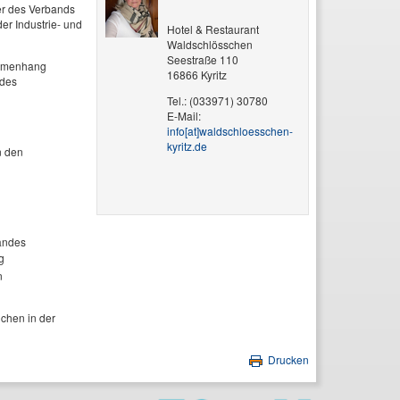
er des Verbands
er Industrie- und
Hotel & Restaurant
Waldschlösschen
Seestraße 110
sammenhang
16866 Kyritz
 des
Tel.: (033971) 30780
E-Mail:
info[at]waldschloesschen-
kyritz.de
n den
Landes
g
n
chen in der
Drucken