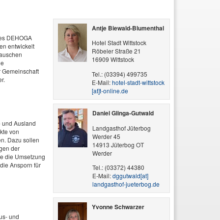
Antje Biewald-Blumenthal
n des DEHOGA
Hotel Stadt Wittstock
en entwickelt
Röbeler Straße 21
tauschen
16909 Wittstock
ie
r Gemeinschaft
Tel.: (03394) 499735
r.
E-Mail:
hotel-stadt-wittstock​
[at]​t-online.de
Daniel Glinga-Gutwald
- und Ausland
Landgasthof Jüterbog
kte von
Werder 45
n. Dazu sollen
14913 Jüterbog OT
gen der
Werder
sie die Umsetzung
 die Ansporn für
Tel.: (03372) 44380
E-Mail:
dggutwald​[at]​
landgasthof-jueterbog.de
Yvonne Schwarzer
us- und