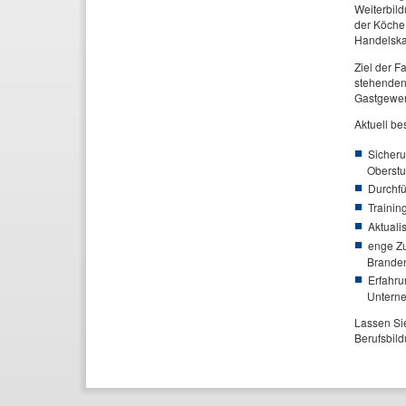
Weiterbild
der Köche 
Handelska
Ziel der F
stehenden 
Gastgewer
Aktuell be
Sicher
Oberstu
Durchfü
Trainin
Aktuali
enge Zu
Branden
Erfahru
Untern
Lassen Si
Berufsbild