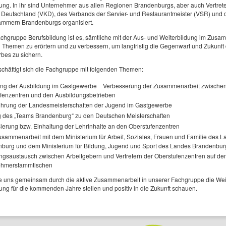
ung. In ihr sind Unternehmer aus allen Regionen Brandenburgs, aber auch Vertret
Deutschland (VKD), des Verbands der Servier- und Restaurantmeister (VSR) und d
mmern Brandenburgs organisiert.
achgruppe Berufsbildung ist es, sämtliche mit der Aus- und Weiterbildung im Zu
Themen zu erörtern und zu verbessern, um langfristig die Gegenwart und Zukunft
bes zu sichern.
schäftigt sich die Fachgruppe mit folgenden Themen:
ung der Ausbildung im Gastgewerbe Verbesserung der Zusammenarbeit zwische
fenzentren und den Ausbildungsbetrieben
hrung der Landesmeisterschaften der Jugend im Gastgewerbe
g des „Teams Brandenburg“ zu den Deutschen Meisterschaften
sierung bzw. Einhaltung der Lehrinhalte an den Oberstufenzentren
sammenarbeit mit dem Ministerium für Arbeit, Soziales, Frauen und Familie des 
burg und dem Ministerium für Bildung, Jugend und Sport des Landes Brandenbur
ngsaustausch zwischen Arbeitgebern und Vertretern der Oberstufenzentren auf de
ehmerstammtischen
e uns gemeinsam durch die aktive Zusammenarbeit in unserer Fachgruppe die Wei
ung für die kommenden Jahre stellen und positiv in die Zukunft schauen.