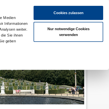
SCHUTZ
IMPRESSUM
KONTAKT
LOGIN
Cookies zulassen
le Medien
ir Informationen
Nur notwendige Cookies
Analysen weiter.
Gastlichkeit
Beratung & Service
Mein DEHOGA
verwenden
die Sie ihnen
Sie geben