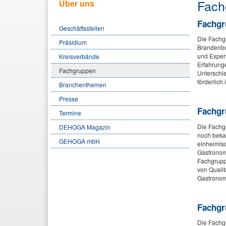
Fach
Über uns
Fachgr
Geschäftsstellen
Die Fachg
Präsidium
Brandenbu
und Exper
Kreisverbände
Erfahrung
Fachgruppen
Unterschie
förderlich
Branchenthemen
Presse
Fachgr
Termine
Die Fachg
DEHOGA Magazin
noch bekan
GEHOGA mbH
einheimis
Gastronom
Fachgruppe
von Qualit
Gastronom
Fachgr
Die Fachgr