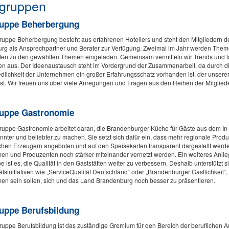
gruppen
uppe Beherbergung
ruppe Beherbergung besteht aus erfahrenen Hoteliers und steht den Mitglieder
rg als Ansprechpartner und Berater zur Verfügung. Zweimal im Jahr werden Them
ten zu den gewählten Themen eingeladen. Gemeinsam vermitteln wir Trends und 
en aus. Der Ideenaustausch steht im Vordergrund der Zusammenarbeit, da durch d
dlichkeit der Unternehmen ein großer Erfahrungsschatz vorhanden ist, der unsere
 ist. Wir freuen uns über viele Anregungen und Fragen aus den Reihen der Mitgliede
uppe Gastronomie
ruppe Gastronomie arbeitet daran, die Brandenburger Küche für Gäste aus dem In
nter und beliebter zu machen. Sie setzt sich dafür ein, dass mehr regionale Produ
chen Erzeugern angeboten und auf den Speisekarten transparent dargestellt werde
en und Produzenten noch stärker miteinander vernetzt werden. Ein weiteres Anlie
 ist es, die Qualität in den Gaststätten weiter zu verbessern. Deshalb unterstützt 
ätsinitiativen wie „ServiceQualität Deutschland“ oder „Brandenburger Gastlichkeit“,
en sein sollen, sich und das Land Brandenburg noch besser zu präsentieren.
uppe Berufsbildung
uppe Berufsbildung ist das zuständige Gremium für den Bereich der beruflichen A