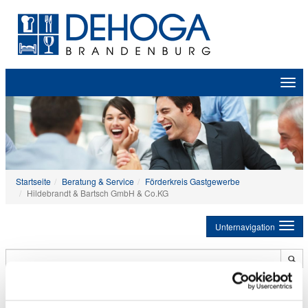
Zeige
Navig
Startseite
Beratung & Service
Förderkreis Gastgewerbe
Hildebrandt & Bartsch GmbH & Co.KG
Unternavigation
Hildebrandt & Bartsch GmbH & Co.