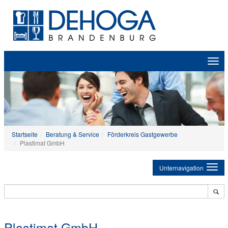
Zeige
Navig
Startseite
Beratung & Service
Förderkreis Gastgewerbe
Plastimat GmbH
Unternavigation
Plastimat GmbH