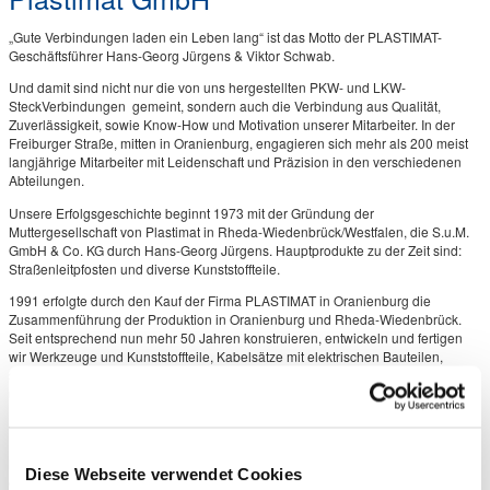
„Gute Verbindungen laden ein Leben lang“ ist das Motto der PLASTIMAT-
Geschäftsführer Hans-Georg Jürgens & Viktor Schwab.
Und damit sind nicht nur die von uns hergestellten PKW- und LKW-
SteckVerbindungen gemeint, sondern auch die Verbindung aus Qualität,
Zuverlässigkeit, sowie Know-How und Motivation unserer Mitarbeiter. In der
Freiburger Straße, mitten in Oranienburg, engagieren sich mehr als 200 meist
langjährige Mitarbeiter mit Leidenschaft und Präzision in den verschiedenen
Abteilungen.
Unsere Erfolgsgeschichte beginnt 1973 mit der Gründung der
Muttergesellschaft von Plastimat in Rheda-Wiedenbrück/Westfalen, die S.u.M.
GmbH & Co. KG durch Hans-Georg Jürgens. Hauptprodukte zu der Zeit sind:
Straßenleitpfosten und diverse Kunststoffteile.
1991 erfolgte durch den Kauf der Firma PLASTIMAT in Oranienburg die
Zusammenführung der Produktion in Oranienburg und Rheda-Wiedenbrück.
Seit entsprechend nun mehr 50 Jahren konstruieren, entwickeln und fertigen
wir Werkzeuge und Kunststoffteile, Kabelsätze mit elektrischen Bauteilen,
spezielle Reflek­toren und Steckverbindungen für Anhänge­zugvorrichtungen
und andere Produkte für eine sichere Mobilität im Straßenverkehr – so z.B. auch
> 600.000 Leitpfosten jährlich für ganz Europa. Damit begleiten wir Sie jeden
Tag auf Ihrer Route!
Mit unseren Produkten haben wir wortwörtlich Markierungen gesetzt und damit
Diese Webseite verwendet Cookies
eine solide und wirtschaftliche Grundlage geschaffen, um unser